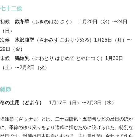
七十二侯
初候
款冬華
（ふきのはな さく） 1月20日（水）〜24日
（日）
次候
水沢腹堅
（さわみず こおりつめる）1月25日（月）〜
29日（金）
末候
鶏始乳
（にわとり はじめて とやにつく）1月30日
（土）〜2月2日（火）
雑節
冬の土用（どよう）
1月17日（日）〜2月3日（水）
※雑節（ざっせつ）とは、二十四節気・五節句などの暦日のほか
に、季節の移り変りをより適確に掴むために設けられた、特別な
暦日です。雑節は日本独自のもので、主に農作業に合わせて作ら