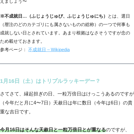
えましょう〜
※不成就日…（ふじょうじゅび、ふじょうじゅにち）
とは、選日
（暦注のどのカテゴリにも属さないものの総称）の一つで何事も
成就しない日とされています。あまり根拠はなさそうですが念の
ため載せておきます。
参考ページ：
不成就日 – Wikipedia
1月16日（土）はトリプルラッキーデー？
さてさて、縁起担ぎの日、一粒万倍日はけっこうあるのですが
（今年だと月に4〜7日）天赦日は年に数日（今年は6日）の貴
重な吉日です。
今月16日はそんな天赦日と一粒万倍日とが重なる
のですが、