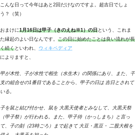
こんな日って今年はあと2回だけなのですよ。超吉日でしょ
う？（笑）
おまけに
1月16日は甲子（きのえね※1）の日
という、これま
た縁起のよい日なんです。
この日に始めたことは良い流れが長
く続く
といわれ、
ウィキペディア
によりますと、
甲が木性、子が水性で相生（水生木）の関係にあり、また、干
支の組合せの1番目であることから、甲子の日は 吉日とされて
いる。
子を鼠と結び付かせ、鼠を 大黒天使者とみなして、大黒天祭
（甲子祭）が行われる。また、甲子待（かっしまち）と言っ
て、子の刻（23時ごろ）まで起きて 大豆・黒豆・ 二股大根を
供え、大黒天を祀った。