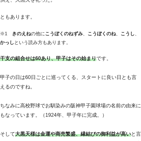
ともあります。
※1
きのえね
の他に
こうぼくのねずみ
、
こうぼくのね
、
こうし
、
かっし
という読み方もあります。
干支の組合せは60あり、甲子はその始まり
です。
甲子の日は60日ごとに巡ってくる、スタートに良い日とも言
えるのですね。
ちなみに高校野球でお馴染みの阪神甲子園球場の名前の由来に
もなっています。（1924年、甲子年に完成。）
そして
大黒天様は金運や商売繁盛、縁結びの御利益が高い
と言