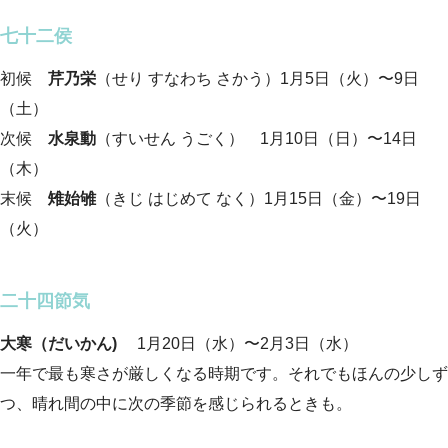
七十二侯
初候
芹乃栄
（せり すなわち さかう）1月5日（火）〜9日
（土）
次候
水泉動
（すいせん うごく） 1月10日（日）〜14日
（木）
末候
雉始雊
（きじ はじめて なく）1月15日（金）〜19日
（火）
二十四節気
大寒（だいかん)
1月20日（水）〜2月3日（水）
一年で最も寒さが厳しくなる時期です。それでもほんの少しず
つ、晴れ間の中に次の季節を感じられるときも。