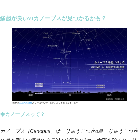
縁起が良い?!カノープスが見つかるかも？
画像は
国立天文台様
よりお借りしています。ありがとうございます！
◆カノープスって？
カノープス（Canopus）は、りゅうこつ座α星
、
りゅうこつ座