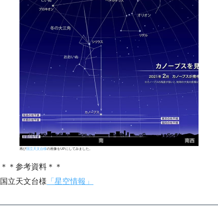
再び
国立天文台様
の画像をUPにしてみました。
＊＊参考資料＊＊
国立天文台様
「星空情報」