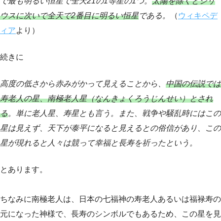
で最も明るい恒星で全天21の1等星の1つ。
太陽を除くとシリ
ウスに次いで全天で2番目に明るい恒星
である。
（
ウィキペデ
ィア
より）
続きに
高度の低さから赤みがかって見えることから、
中国の伝説では
寿老人の星、南極老人星（なんきょくろうじんせい）とされ
る
。単に老人星、寿星とも言う。また、戦争や騒乱時にはこの
星は見えず、天下が泰平になると見えるとの俗信があり、この
星が現れると人々は競って幸福と長寿を祈ったという。
とあります。
ちなみに南極老人は、日本の七福神の寿老人あるいは福禄寿の
元になった神様で、長寿のシンボルでもあるため、この星を見