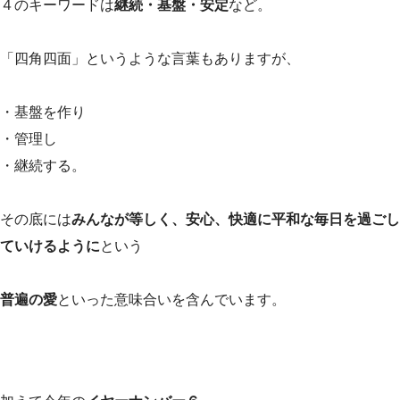
４のキーワードは
継続・基盤・安定
など。
「四角四面」というような言葉もありますが、
・基盤を作り
・管理し
・継続する。
その底には
みんなが等しく、安心、快適に平和な毎日を過ごし
ていけるように
という
普遍の愛
といった意味合いを含んでいます。