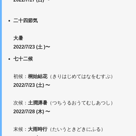
二十四節気
大暑
2022/7/23 (土 )〜
七十二候
初候：
桐始結花
（きりはじめてはなをむすぶ）
2022/7/23 (土) 〜
次候：
土潤溽暑
（つちうるおうてむしあつし）
2022/7/28 (木) 〜
末候：
大雨時行
（たいうときどきにふる）