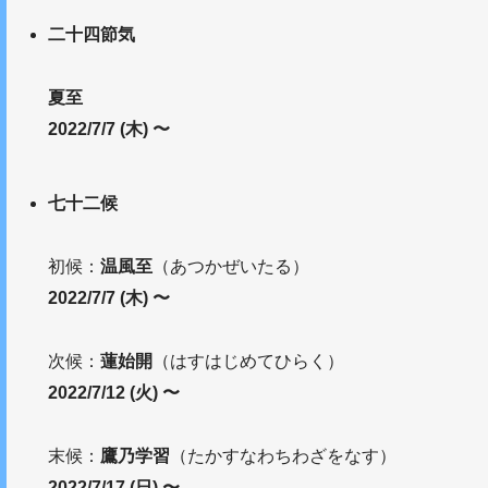
二十四節気
夏至
2022/7/7 (木) 〜
七十二候
初候：
温風至
（あつかぜいたる）
2022/7/7 (木) 〜
次候：
蓮始開
（はすはじめてひらく）
2022/7/12 (火) 〜
末候：
鷹乃学習
（たかすなわちわざをなす）
2022/7/17 (日) 〜