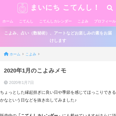
まいにち こてんし！
ホーム
こてんし
こてんしカレンダー
こよみ
プロフィール
こよみ、占い（数秘術）、アートなどお楽しみの素をお届
けします
ホーム
こよみ
2020年1月のこよみメモ
2020年1月7日
ちょっとした縁起担ぎに良い日や季節を感じてほっこりできる
かなという日などを抜き出してみました♪
販売中の
「こてんしカレンダー」
にも載せていますがさらに項