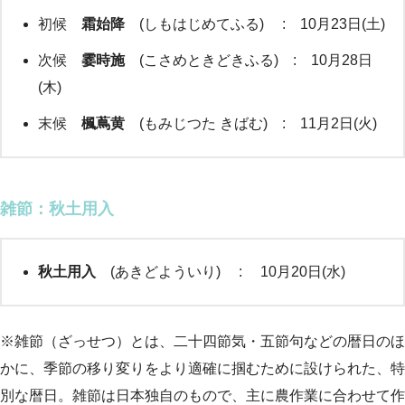
初候
霜始降
(しもはじめてふる) : 10月23日(土)
次候
霎時施
(こさめときどきふる) : 10月28日
(木)
末候
楓蔦黄
(もみじつた きばむ) : 11月2日(火)
雑節
：秋土用入
秋土用入
(あきどよういり) : 10月20日(水)
※雑節（ざっせつ）とは、二十四節気・五節句などの暦日のほ
かに、季節の移り変りをより適確に掴むために設けられた、特
別な暦日。雑節は日本独自のもので、主に農作業に合わせて作