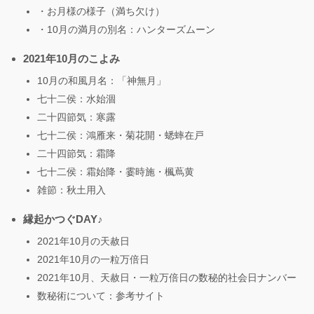
・お月様の様子（満ち欠け）
・10月の満月の別名：ハンターズムーン
2021年10月のこよみ
10月の和風月名：「神無月」
七十二侯：水始涸
二十四節気：寒露
七十二侯：鴻雁来・菊花開・蟋蟀在戸
二十四節気：霜降
七十二侯：霜始降・霎時施・楓蔦黄
雑節：秋土用入
縁起かつぐDAY♪
2021年10月の天赦日
2021年10月の一粒万倍日
2021年10月、天赦日・一粒万倍日の数秘的社会日ナンバー
数秘術について：参考サイト