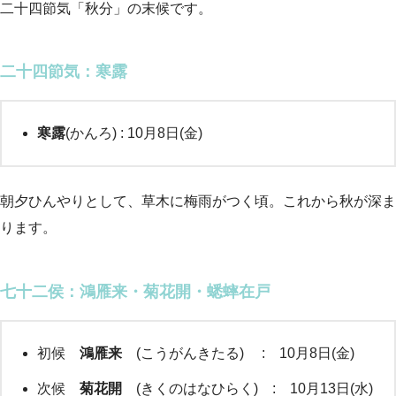
二十四節気「秋分」の末候です。
二十四節気：寒露
寒露
(かんろ) : 10月8日(金)
朝夕ひんやりとして、草木に梅雨がつく頃。これから秋が深ま
ります。
七十二侯
：鴻雁来・菊花開・蟋蟀在戸
初候
鴻雁来
(こうがんきたる) : 10月8日(金)
次候
菊花開
(きくのはなひらく) : 10月13日(水)