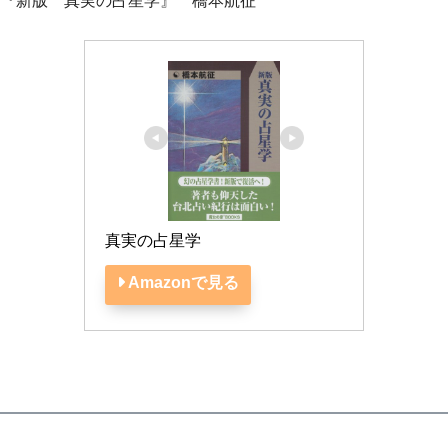
『新版 真実の占星学』 橋本航征
真実の占星学
Amazonで見る