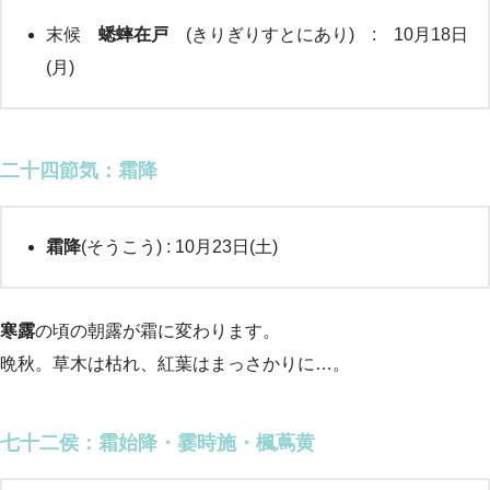
末候
蟋蟀在戸
(きりぎりすとにあり) : 10月18日
(月)
二十四節気：霜降
霜降
(そうこう) : 10月23日(土)
寒露
の頃の朝露が霜に変わります。
晩秋。草木は枯れ、紅葉はまっさかりに…。
七十二侯
：霜始降・霎時施・楓蔦黄